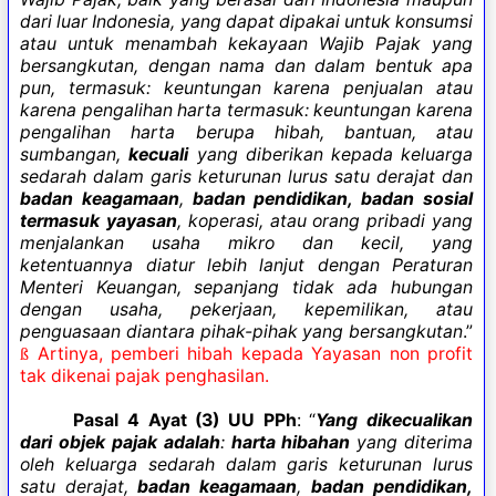
dari luar Indonesia, yang dapat dipakai untuk konsumsi
atau untuk menambah kekayaan Wajib Pajak yang
bersangkutan, dengan nama dan dalam bentuk apa
pun, termasuk: keuntungan karena penjualan atau
karena pengalihan harta termasuk: keuntungan karena
pengalihan harta berupa hibah, bantuan, atau
sumbangan,
kecuali
yang diberikan kepada keluarga
sedarah dalam garis keturunan lurus satu derajat dan
badan keagamaan
,
badan pendidikan, badan sosial
termasuk yayasan
, koperasi, atau orang pribadi yang
menjalankan usaha mikro dan kecil, yang
ketentuannya diatur lebih lanjut dengan Peraturan
Menteri Keuangan, sepanjang tidak ada hubungan
dengan usaha, pekerjaan, kepemilikan, atau
penguasaan diantara pihak-pihak yang bersangkutan
.”
Artinya, pemberi hibah kepada Yayasan non profit
ß
tak dikenai pajak penghasilan.
Pasal 4 Ayat (3) UU PPh
: “
Yang dikecualikan
dari objek pajak adalah
:
harta hibahan
yang diterima
oleh keluarga sedarah dalam garis keturunan lurus
satu derajat,
badan keagamaan
,
badan pendidikan,