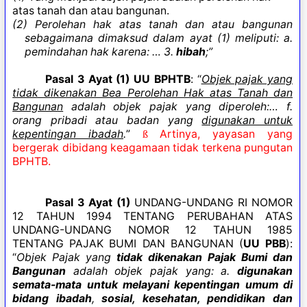
atas tanah dan atau bangunan.
(2) Perolehan hak atas tanah dan atau bangunan
sebagaimana dimaksud dalam ayat (1) meliputi: a.
pemindahan hak karena: … 3.
hibah
;”
Pasal 3 Ayat (1) UU BPHTB
: “
Objek pajak yang
tidak dikenakan Bea Perolehan Hak atas Tanah dan
Bangunan
adalah objek pajak yang diperoleh:… f.
orang pribadi atau badan yang
digunakan untuk
kepentingan ibadah
.
”
Artinya, yayasan yang
ß
bergerak dibidang keagamaan tidak terkena pungutan
BPHTB.
Pasal 3 Ayat (1)
UNDANG-UNDANG RI NOMOR
12 TAHUN 1994 TENTANG PERUBAHAN ATAS
UNDANG-UNDANG NOMOR 12 TAHUN 1985
TENTANG PAJAK BUMI DAN BANGUNAN (
UU PBB
):
“
Objek Pajak yang
tidak dikenakan Pajak Bumi dan
Bangunan
adalah objek pajak yang: a.
digunakan
semata-mata untuk melayani kepentingan umum di
bidang ibadah
,
sosial, kesehatan, pendidikan dan