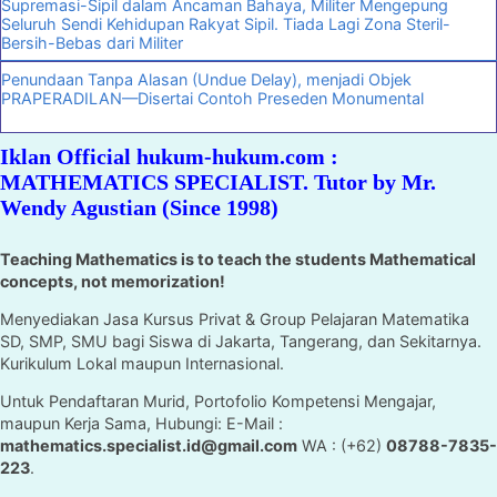
Supremasi-Sipil dalam Ancaman Bahaya, Militer Mengepung
Seluruh Sendi Kehidupan Rakyat Sipil. Tiada Lagi Zona Steril-
Bersih-Bebas dari Militer
Penundaan Tanpa Alasan (Undue Delay), menjadi Objek
PRAPERADILAN—Disertai Contoh Preseden Monumental
Iklan Official hukum-hukum.com :
MATHEMATICS SPECIALIST. Tutor by Mr.
Wendy Agustian (Since 1998)
Teaching Mathematics is to teach the students Mathematical
concepts, not memorization!
Menyediakan Jasa Kursus Privat & Group Pelajaran Matematika
SD, SMP, SMU bagi Siswa di Jakarta, Tangerang, dan Sekitarnya.
Kurikulum Lokal maupun Internasional.
Untuk Pendaftaran Murid, Portofolio Kompetensi Mengajar,
maupun Kerja Sama, Hubungi: E-Mail :
mathematics.specialist.id@gmail.com
WA : (+62)
08788-7835-
223
.