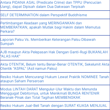
Antara PIDANA ASAL (Predicate Crime) dan TPPU (Pencucian
Uang), dapat Dipisah dalam Dua Dakwaan Terpisah
SELF DETERMINATION dalam Perspektif Buddhisme
Pertimbangan Keadaan yang MERINGANKAN dan
MEMBERATKAN, apakah Mutlak bagi Hakim dalam Memutus
Perkara?
Laporan Palsu Vs. Memberikan Keterangan Palsu Dibawah
Sumpah
AJB maupun Akta Pelepasan Hak Dengan Ganti-Rugi BUKANLAH
“ALAS HAK”
Akta OTENTIK, Belum tentu Benar-Benar OTENTIK, Sekelumit Akta
Otentik “ASPAL” (Asli namun Palsu)
Resiko Hukum Mencurangi Hukum Lewat Praktik NOMINEE Tanah
ataupun Saham Perseroan
Modus LINTAH DARAT Mengulur-Ulur Waktu dan Menunda
Menggugat Debitornya, untuk Menikmati BUNGA RENTENIR
Beranak-Pinak dan Total Tagihan MEMBENGKAK
Resiko Hukum Jual-Beli Tanah dengan SURAT KUASA MENJUAL