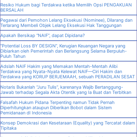
Resiko Hukum bagi Terdakwa ketika Memilih Opsi PENGAKUAN
BERSALAH
Pegawai dari Pemohon Lelang Eksekusi (Nominee), Dilarang dan
Terlarang Membeli Objek Lelang Eksekusi Hak Tanggungan
Apakah Bersikap “NAIF”, dapat Dipidana?
“Potential Loss BY DESIGN”, Kerugian Keuangan Negara yang
Dibiarkan oleh Pemerintah dan Berlangsung Selama Berpuluh-
Puluh Tahun
Adslah NAIF Hakim yang Memakan Mentah-Mentah Alibi
Terdakwa yang Nyata-Nyata Kelewat NAIF—Ciri Hakim dan
Terdakwa yang KORUP BERJEMAAH, sebuah PERADILAN SESAT
Notaris Bukanlah “Juru Tulis”, karenanya Wajib Bertanggung-
Jawab terhadap Segala Akta Otentik yang Ia Buat dan Terbitkan
Falsafah Hukum Pidana Terpenting namun Tidak Pernah
Diperhitungkan ataupun Diberikan Bobot dalam Sistem
Pemidanaan dI Indonesia
Konsep Demokrasi dan Kesetaraan (Equality) yang Tercatat dalam
Tipitaka