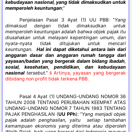
kebudayaan nasional, yang tidak dimaksudkan untuk
memperoleh keuntungan
;”
Penjelasan Pasal 3 Ayat (1) UU PBB: “
Yang
dimaksud dengan tidak dimaksudkan untuk
memperoleh keuntungan adalah bahwa objek pajak itu
diusahakan untuk melayani kepentingan umum, dan
nyata-nyata tidak ditujukan untuk mencari
keuntungan.
Hal ini dapat diketahui antara lain dari
anggaran dasar dan anggaran rumah tangga dari
yayasan/badan yang bergerak dalam bidang ibadah
,
sosial, kesehatan, pendidikan, dan kebudayaan
nasional
tersebut
.”
Artinya, yayasan yang bergerak
ß
dibidang non profit tidak terkena PBB.
Pasal 4 Ayat (1) UNDANG-UNDANG NOMOR 36
TAHUN 2008 TENTANG PERUBAHAN KEEMPAT ATAS
UNDANG-UNDANG NOMOR 7 TAHUN 1983 TENTANG
PAJAK PENGHASILAN (
UU PPh
): “
Yang menjadi objek
pajak adalah penghasilan, yaitu setiap tambahan
kemampuan ekonomis yang diterima atau diperoleh
Wajib Pajak, baik yang berasal dari Indonesia maupun