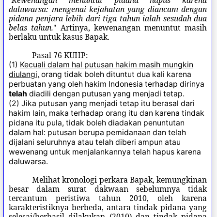
"
Kewenangan menuntut pidana hapus karena
daluwarsa: mengenai kejahatan yang diancam dengan
pidana penjara lebih dari tiga tahun ialah sesudah dua
belas tahun.
" Artinya, kewenangan menuntut masih
berlaku untuk kasus Bapak.
Pasal 76 KUHP:
(1)
Kecuali dalam hal putusan hakim masih mungkin
diulangi,
orang tidak boleh dituntut dua kali karena
perbuatan yang oleh hakim Indonesia terhadap dirinya
telah
diadili dengan putusan yang menjadi tetap.
(2) Jika putusan yang menjadi tetap itu berasal dari
hakim lain, maka terhadap orang itu dan karena tindak
pidana itu pula, tidak boleh diadakan penuntutan
dalam hal: putusan berupa pemidanaan dan telah
dijalani seluruhnya atau telah diberi ampun atau
wewenang untuk menjalankannya telah hapus karena
daluwarsa.
Melihat kronologi perkara Bapak, kemungkinan
besar dalam surat dakwaan sebelumnya tidak
tercantum peristiwa tahun 2010, oleh karena
karakteristiknya berbeda, antara tindak pidana yang
selesai/berhasil dilakukan (2010) dan tindak pidana