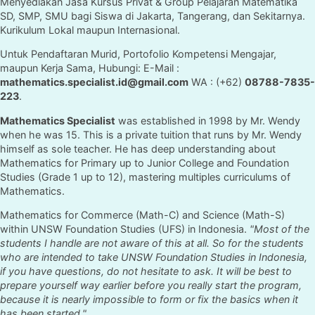
Menyediakan Jasa Kursus Privat & Group Pelajaran Matematika
SD, SMP, SMU bagi Siswa di Jakarta, Tangerang, dan Sekitarnya.
Kurikulum Lokal maupun Internasional.
Untuk Pendaftaran Murid, Portofolio Kompetensi Mengajar,
maupun Kerja Sama, Hubungi: E-Mail :
mathematics.specialist.id@gmail.com
WA : (+62)
08788-7835-
223
.
Mathematics Specialist
was established in 1998 by Mr. Wendy
when he was 15. This is a private tuition that runs by Mr. Wendy
himself as sole teacher. He has deep understanding about
Mathematics for Primary up to Junior College and Foundation
Studies (Grade 1 up to 12), mastering multiples curriculums of
Mathematics.
Mathematics for Commerce (Math-C) and Science (Math-S)
within UNSW Foundation Studies (UFS) in Indonesia.
"Most of the
students I handle are not aware of this at all. So for the students
who are intended to take UNSW Foundation Studies in Indonesia,
if you have questions, do not hesitate to ask. It will be best to
prepare yourself way earlier before you really start the program,
because it is nearly impossible to form or fix the basics when it
has been started."