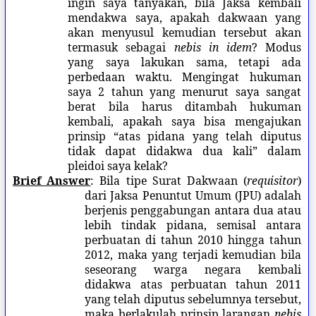
ingin saya tanyakan, bila Jaksa kembali
mendakwa saya, apakah dakwaan yang
akan menyusul kemudian tersebut akan
termasuk sebagai
nebis in idem
? Modus
yang saya lakukan sama, tetapi ada
perbedaan waktu. Mengingat hukuman
saya 2 tahun yang menurut saya sangat
berat bila harus ditambah hukuman
kembali, apakah saya bisa mengajukan
prinsip “atas pidana yang telah diputus
tidak dapat didakwa dua kali” dalam
pleidoi saya kelak?
Brief Answer
: Bila tipe Surat Dakwaan (
requisitor
)
dari Jaksa Penuntut Umum (JPU) adalah
berjenis penggabungan antara dua atau
lebih tindak pidana, semisal antara
perbuatan di tahun 2010 hingga tahun
2012, maka yang terjadi kemudian bila
seseorang warga negara kembali
didakwa atas perbuatan tahun 2011
yang telah diputus sebelumnya tersebut,
maka berlakulah prinsip larangan
nebis