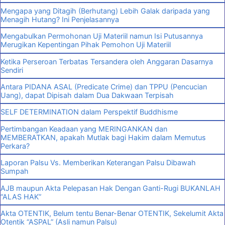
Mengapa yang Ditagih (Berhutang) Lebih Galak daripada yang
Menagih Hutang? Ini Penjelasannya
Mengabulkan Permohonan Uji Materiil namun Isi Putusannya
Merugikan Kepentingan Pihak Pemohon Uji Materiil
Ketika Perseroan Terbatas Tersandera oleh Anggaran Dasarnya
Sendiri
Antara PIDANA ASAL (Predicate Crime) dan TPPU (Pencucian
Uang), dapat Dipisah dalam Dua Dakwaan Terpisah
SELF DETERMINATION dalam Perspektif Buddhisme
Pertimbangan Keadaan yang MERINGANKAN dan
MEMBERATKAN, apakah Mutlak bagi Hakim dalam Memutus
Perkara?
Laporan Palsu Vs. Memberikan Keterangan Palsu Dibawah
Sumpah
AJB maupun Akta Pelepasan Hak Dengan Ganti-Rugi BUKANLAH
“ALAS HAK”
Akta OTENTIK, Belum tentu Benar-Benar OTENTIK, Sekelumit Akta
Otentik “ASPAL” (Asli namun Palsu)