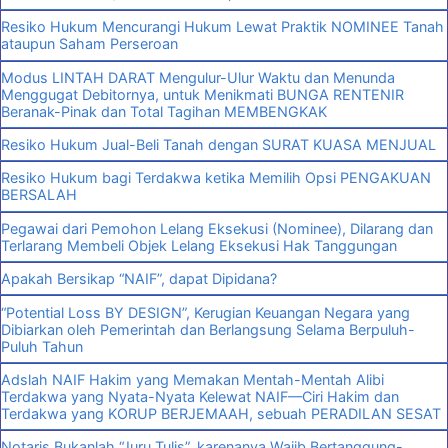
Resiko Hukum Mencurangi Hukum Lewat Praktik NOMINEE Tanah
ataupun Saham Perseroan
Modus LINTAH DARAT Mengulur-Ulur Waktu dan Menunda
Menggugat Debitornya, untuk Menikmati BUNGA RENTENIR
Beranak-Pinak dan Total Tagihan MEMBENGKAK
Resiko Hukum Jual-Beli Tanah dengan SURAT KUASA MENJUAL
Resiko Hukum bagi Terdakwa ketika Memilih Opsi PENGAKUAN
BERSALAH
Pegawai dari Pemohon Lelang Eksekusi (Nominee), Dilarang dan
Terlarang Membeli Objek Lelang Eksekusi Hak Tanggungan
Apakah Bersikap “NAIF”, dapat Dipidana?
“Potential Loss BY DESIGN”, Kerugian Keuangan Negara yang
Dibiarkan oleh Pemerintah dan Berlangsung Selama Berpuluh-
Puluh Tahun
Adslah NAIF Hakim yang Memakan Mentah-Mentah Alibi
Terdakwa yang Nyata-Nyata Kelewat NAIF—Ciri Hakim dan
Terdakwa yang KORUP BERJEMAAH, sebuah PERADILAN SESAT
Notaris Bukanlah “Juru Tulis”, karenanya Wajib Bertanggung-