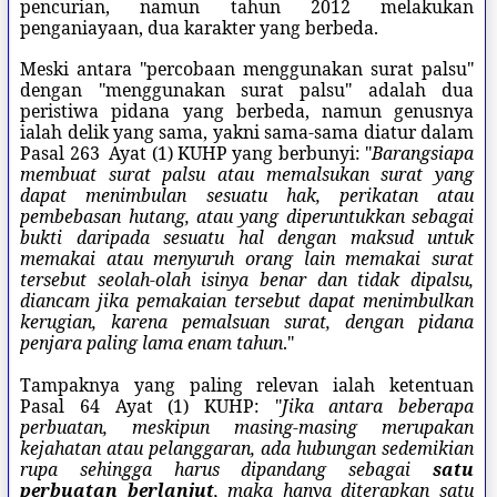
pencurian, namun tahun 2012 melakukan
penganiayaan, dua karakter yang berbeda.
Meski antara "percobaan menggunakan surat palsu"
dengan "menggunakan surat palsu" adalah dua
peristiwa pidana yang berbeda, namun genusnya
ialah delik yang sama, yakni sama-sama diatur dalam
Pasal 263 Ayat (1) KUHP yang berbunyi: "
Barangsiapa
membuat surat palsu atau memalsukan surat yang
dapat menimbulan sesuatu hak, perikatan atau
pembebasan hutang, atau yang diperuntukkan sebagai
bukti daripada sesuatu hal dengan maksud untuk
memakai atau menyuruh orang lain memakai surat
tersebut seolah-olah isinya benar dan tidak dipalsu,
diancam jika pemakaian tersebut dapat menimbulkan
kerugian, karena pemalsuan surat, dengan pidana
penjara paling lama enam tahun
."
Tampaknya yang paling relevan ialah ketentuan
Pasal 64 Ayat (1) KUHP: "
Jika antara beberapa
perbuatan, meskipun masing-masing merupakan
kejahatan atau pelanggaran, ada hubungan sedemikian
rupa sehingga harus dipandang sebagai
satu
perbuatan berlanjut
,
maka hanya diterapkan satu