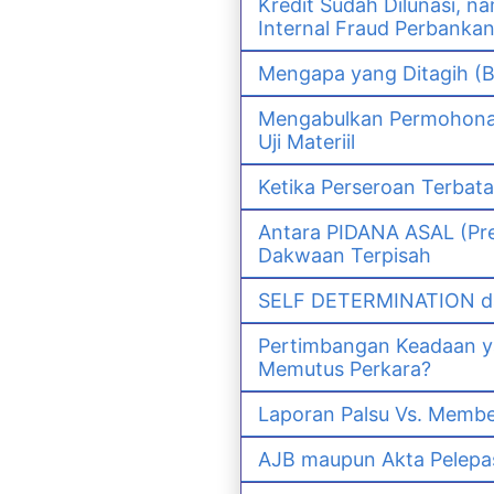
Kredit Sudah Dilunasi, 
Internal Fraud Perbanka
Mengapa yang Ditagih (B
Mengabulkan Permohonan 
Uji Materiil
Ketika Perseroan Terbat
Antara PIDANA ASAL (Pre
Dakwaan Terpisah
SELF DETERMINATION da
Pertimbangan Keadaan 
Memutus Perkara?
Laporan Palsu Vs. Memb
AJB maupun Akta Pelep