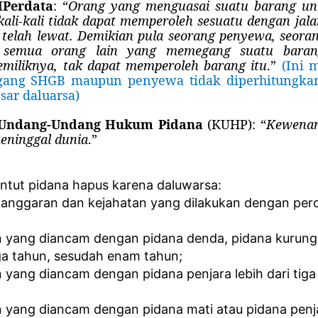
HPerdata
: “
Orang yang menguasai suatu barang unt
ekali-kali tidak dapat memperoleh sesuatu dengan jal
telah lewat. Demikian pula seorang penyewa, seora
n semua orang lain yang memegang suatu baran
emiliknya, tak dapat memperoleh barang itu
.”
(Ini 
ang SHGB maupun penyewa tidak diperhitungkan 
sar daluarsa)
b Undang-Undang Hukum Pidana
(KUHP): “
Kewenan
meninggal dunia
.”
tut pidana hapus karena daluwarsa:
langgaran dan kejahatan yang dilakukan dengan per
n yang diancam dengan pidana denda, pidana kurung
iga tahun, sesudah enam tahun;
 yang diancam dengan pidana penjara lebih dari tiga
n yang diancam dengan pidana mati atau pidana penj