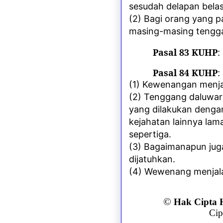
sesudah delapan belas
(2) Bagi orang yang 
masing-masing tenggan
Pasal 83 KUHP
:
Pasal 84 KUHP
:
(1) Kewenangan menja
(2) Tenggang daluwar
yang dilakukan denga
kejahatan lainnya la
sepertiga.
(3) Bagaimanapun jug
dijatuhkan.
(4) Wewenang menjala
©
Hak Cipta
Cip