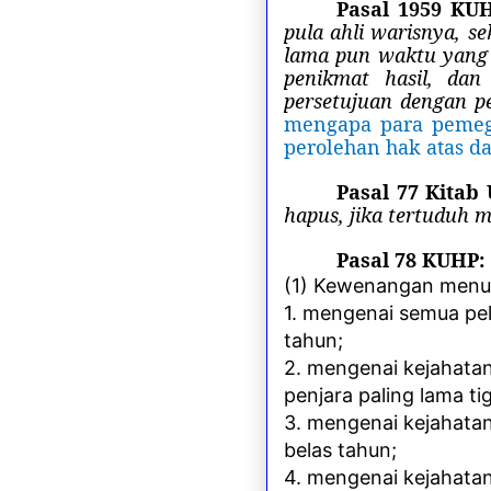
Pasal 1959 KU
pula ahli warisnya, s
lama pun waktu yang 
penikmat hasil, da
persetujuan dengan p
mengapa para pemeg
perolehan hak atas da
Pasal 77 Kita
hapus, jika tertuduh 
Pasal 78 KUHP:
(1) Kewenangan menun
1. mengenai semua pe
tahun;
2. mengenai kejahata
penjara paling lama t
3. mengenai kejahatan
belas tahun;
4. mengenai kejahata