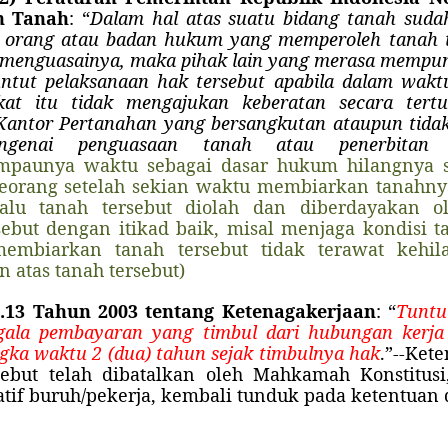
n Tanah
: “
Dalam hal atas suatu bidang tanah sudah 
 orang atau badan hukum yang memperoleh tanah t
 menguasainya, maka pihak lain yang merasa mempuny
untut pelaksanaan hak tersebut apabila dalam waktu
fikat itu tidak mengajukan keberatan secara ter
a Kantor Pertanahan yang bersangkutan ataupun tid
genai penguasaan tanah atau penerbitan se
ampaunya waktu sebagai dasar hukum hilangnya s
eorang setelah sekian waktu membiarkan tanahnya 
alu tanah tersebut diolah dan diberdayakan o
sebut dengan itikad baik, misal menjaga kondisi 
mbiarkan tanah tersebut tidak terawat kehi
 atas tanah tersebut)
.13 Tahun 2003 tentang Ketenagakerjaan
: “
Tuntu
egala pembayaran yang timbul dari hubungan kerja
gka waktu 2 (dua) tahun sejak timbulnya hak
.”--Ket
sebut telah dibatalkan oleh Mahkamah Konstitus
tif buruh/pekerja, kembali tunduk pada ketentuan