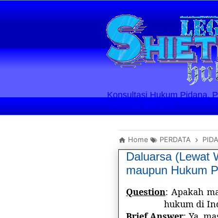
Konsultasi Hukum Pidana, Perd
Layanan Berlaku
Home
PERDATA
PID
Daluarsa (Lewat
maupun Hukum Pi
Question
: Apakah ma
hukum di In
Brief Answer
: Ya, m