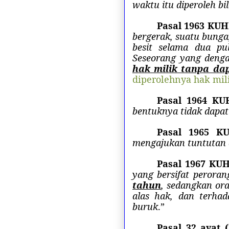
waktu itu diperoleh bi
Pasal 1963 KUH
bergerak, suatu bunga
besit selama dua pu
Seseorang yang denga
hak milik tanpa da
diperolehnya hak mil
Pasal 1964 KU
bentuknya tidak dapat
Pasal 1965 K
mengajukan tuntutan 
Pasal 1967 KU
yang bersifat perora
tahun
, sedangkan or
alas hak, dan terhad
buruk
.”
Pasal 32 ayat