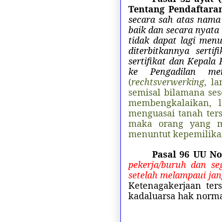
Tentang Pendaftara
secara sah atas nama
baik dan secara nyata
tidak dapat lagi men
diterbitkannya serti
sertifikat dan Kepal
ke Pengadilan men
(
rechtsverwerking
, l
semisal bilamana ses
membengkalaikan, l
menguasai tanah ter
maka orang yang me
menuntut kepemilikan
Pasal 96 UU No
pekerja/buruh dan s
setelah melampaui jan
Ketenagakerjaan ter
kadaluarsa hak norma