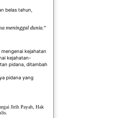
n belas tahun,
na meninggal dunia
.”
 mengenai kejahatan
ai kejahatan-
tan pidana, ditambah
ya pidana yang
rgai Jirih Payah, Hak
lis.