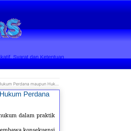
ikatif. Syarat dan Ketentuan
na maupun Hukum Pidana Indonesia
m Hukum Perdana
 hukum dalam praktik
, membawa konsekuensi