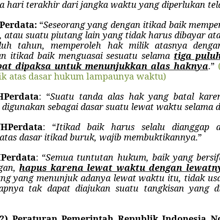
la hari terakhir dari jangka waktu yang diperlukan te
Perdata:
“
Seseorang yang dengan itikad baik memper
, atau suatu piutang lain yang tidak harus dibayar at
luh tahun, memperoleh hak milik atasnya denga
n itikad baik menguasai sesuatu selama
tiga pulu
pat dipaksa untuk menunjukkan alas haknya
.”
ik atas dasar hukum lampaunya waktu)
HPerdata
: “
Suatu tanda alas hak yang batal kare
 digunakan sebagai dasar suatu lewat waktu selama 
UHPerdata
: “
Itikad baik harus selalu dianggap 
atas dasar itikad buruk, wajib membuktikannya
.”
HPerdata
: “
Semua tuntutan hukum, baik yang bersi
ngan,
hapus karena lewat waktu dengan lewatny
ang yang menunjuk adanya lewat waktu itu, tidak u
apnya tak dapat diajukan suatu tangkisan yang d
 (2) Peraturan Pemerintah Republik Indonesia 