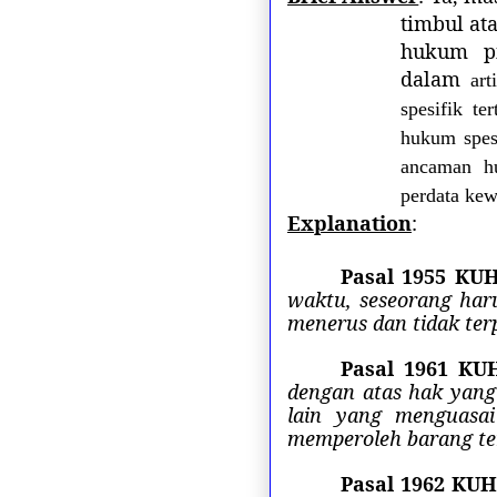
timbul at
hukum pi
dalam
ar
spesifik t
hukum spesi
ancaman hu
perdata kew
Explanation
:
Pasal 1955 KU
waktu, seseorang haru
menerus dan tidak ter
Pasal 1961 KU
dengan atas hak yang
lain yang menguasai
memperoleh barang te
Pasal 1962 KU