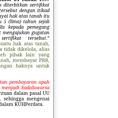
diterbitkan sertifikat
ersebut dengan itikad
ai hak atas tanah itu
 5 (lima) tahun sejak
tulis kepada pemegang
ak mengajukan gugatan
rtifikat tersebut
.”
uatu hak atas tanah,
tidak dikelola, alias
leh pihak lain yang
tanah, membayar PBB,
langan haknya untuk
tan pembayaran upah
 menjadi kadaluwarsa
entuan dalam pasal UU
i, sehingga mengenai
 dalam KUHPerdata.