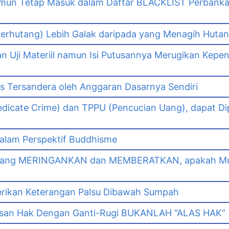
namun Tetap Masuk dalam Daftar BLACKLIST Perbank
n
erhutang) Lebih Galak daripada yang Menagih Hutang
Uji Materiil namun Isi Putusannya Merugikan Kepe
as Tersandera oleh Anggaran Dasarnya Sendiri
dicate Crime) dan TPPU (Pencucian Uang), dapat Di
lam Perspektif Buddhisme
yang MERINGANKAN dan MEMBERATKAN, apakah Mut
erikan Keterangan Palsu Dibawah Sumpah
asan Hak Dengan Ganti-Rugi BUKANLAH “ALAS HAK”