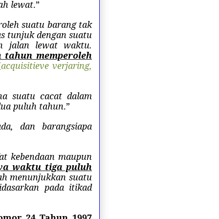
lah lewat
.”
oleh suatu barang tak
as tunjuk dengan suatu
n jalan lewat waktu.
h tahun memperoleh
(
acquisitieve verjaring,
na suatu cacat dalam
dua puluh tahun
.”
ada, dan barangsiapa
fat kebendaan maupun
a waktu tiga puluh
sah menunjukkan suatu
idasarkan pada itikad
Nomor 24 Tahun 1997