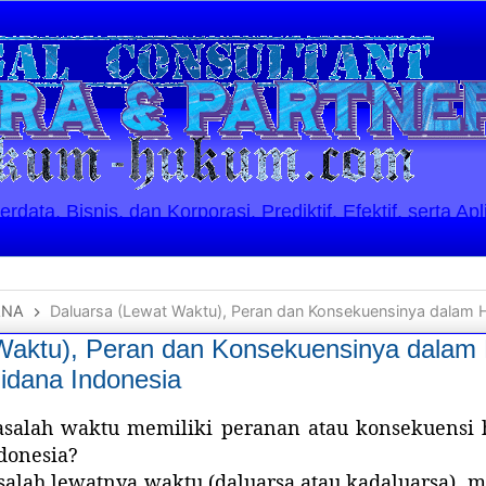
ata, Bisnis, dan Korporasi. Prediktif, Efektif, serta Apl
ANA
Daluarsa (Lewat Waktu), Peran dan Konsekuensinya dalam Hukum Perda
 Waktu), Peran dan Konsekuensinya dala
dana Indonesia
salah waktu memiliki peranan atau konsekuensi
donesia?
asalah lewatnya waktu (daluarsa atau kadaluarsa)