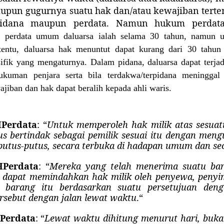
aupun gugurnya suatu hak dan/atau kewajiban terte
dana maupun perdata. Namun hukum perdata be
ti perdata umum daluarsa ialah selama 30 tahun, namun u
ertentu, daluarsa hak menuntut dapat kurang dari 30 tahun
fik yang mengaturnya. Dalam pidana, daluarsa dapat terjad
kuman penjara serta bila terdakwa/terpidana meninggal
ajiban dan hak dapat beralih kepada ahli waris.
HPerdata
: “
Untuk memperoleh hak milik atas sesua
s bertindak sebagai pemilik sesuai itu dengan meng
putus-putus, secara terbuka di hadapan umum dan se
HPerdata
: “
Mereka yang telah menerima suatu bar
 dapat memindahkan hak milik oleh penyewa, peny
 barang itu berdasarkan suatu persetujuan deng
rsebut dengan jalan lewat waktu
.“
HPerdata
: “
Lewat waktu dihitung menurut hari, buk