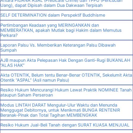
Antara PIDANA ASAL (Predicate Crime) dan TPPU (Pencucian
Uang), dapat Dipisah dalam Dua Dakwaan Terpisah
SELF DETERMINATION dalam Perspektif Buddhisme
Pertimbangan Keadaan yang MERINGANKAN dan
MEMBERATKAN, apakah Mutlak bagi Hakim dalam Memutus
Perkara?
Laporan Palsu Vs. Memberikan Keterangan Palsu Dibawah
Sumpah
AJB maupun Akta Pelepasan Hak Dengan Ganti-Rugi BUKANLAH
“ALAS HAK”
Akta OTENTIK, Belum tentu Benar-Benar OTENTIK, Sekelumit Akta
Otentik “ASPAL” (Asli namun Palsu)
Resiko Hukum Mencurangi Hukum Lewat Praktik NOMINEE Tanah
ataupun Saham Perseroan
Modus LINTAH DARAT Mengulur-Ulur Waktu dan Menunda
Menggugat Debitornya, untuk Menikmati BUNGA RENTENIR
Beranak-Pinak dan Total Tagihan MEMBENGKAK
Resiko Hukum Jual-Beli Tanah dengan SURAT KUASA MENJUAL