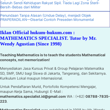
Seluruh Sendi Kehidupan Rakyat Sipil. Tiada Lagi Zona Steril-
Bersih-Bebas dari Militer
Penundaan Tanpa Alasan (Undue Delay), menjadi Objek
PRAPERADILAN—Disertai Contoh Preseden Monumental
Iklan Official hukum-hukum.com :
MATHEMATICS SPECIALIST. Tutor by Mr.
Wendy Agustian (Since 1998)
Teaching Mathematics is to teach the students Mathematical
concepts, not memorization!
Menyediakan Jasa Kursus Privat & Group Pelajaran Matematika
SD, SMP, SMU bagi Siswa di Jakarta, Tangerang, dan Sekitarnya.
Kurikulum Lokal maupun Internasional.
Untuk Pendaftaran Murid, Portofolio Kompetensi Mengajar,
maupun Kerja Sama, Hubungi: E-Mail :
mathematics.specialist.id@gmail.com
WA : (+62)
08788-7835-
223
.
Mathematics Specialist
was established in 1998 by Mr. Wendy