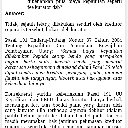
dibebankan pula biaya kepailitan seperti
fee kurator dsb?
Answer
:
Tidak, sejauh lelang dilakukan sendiri oleh kreditor
separatis tersebut, bukan oleh kurator.
Pasal 191
Undang-Undang Nomor 37 Tahun 2004
Tentang Kepailitan Dan Penundaan Kewajiban
Pembayaran Utang: “
Semua biaya kepailitan
dibebankan kepada setiap benda yang merupakan
bagian harta pailit, kecuali benda yang menurut
ketentuan sebagaimana dimaksud dalam Pasal 55 telah
dijual sendiri oleh Kreditor pemegang gadai, jaminan
fidusia, hak tanggungan, hipotek atau hak agunan atas
kebendaan lainnya
.”
Konsekuensi yuridis keberlakuan Pasal 191 UU
Kepailitan dan PKPU diatas, kurator hanya berhak
memungut fee, atas boedel pailit yang diurus oleh
sang kurator. Bila terhadap agunan debitor (dalam
pailit) belum jatuh ke dalam boedel pailit karena
masih merupakan hak jaminan pelunasan kreditor
separatis (seperti kreditor pemegang jaminan fidusia,