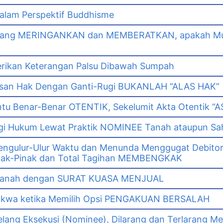
lam Perspektif Buddhisme
yang MERINGANKAN dan MEMBERATKAN, apakah Mut
erikan Keterangan Palsu Dibawah Sumpah
asan Hak Dengan Ganti-Rugi BUKANLAH “ALAS HAK”
tu Benar-Benar OTENTIK, Sekelumit Akta Otentik “AS
i Hukum Lewat Praktik NOMINEE Tanah ataupun Sa
gulur-Ulur Waktu dan Menunda Menggugat Debitor
k-Pinak dan Total Tagihan MEMBENGKAK
i Tanah dengan SURAT KUASA MENJUAL
dakwa ketika Memilih Opsi PENGAKUAN BERSALAH
lang Eksekusi (Nominee), Dilarang dan Terlarang Me