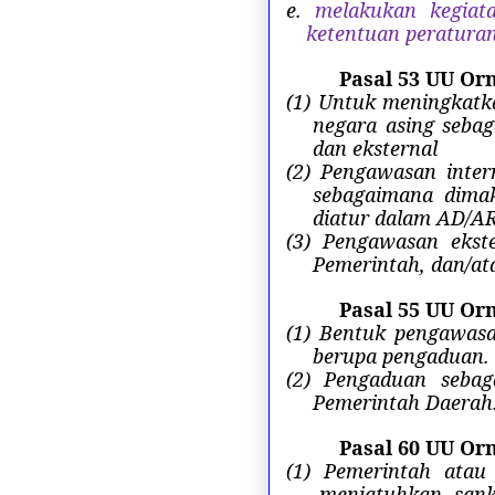
e.
melakukan kegia
ketentuan peratura
Pasal 53 UU Or
(1) Untuk meningkatk
negara asing seba
dan eksternal
(2) Pengawasan inter
sebagaimana dimak
diatur dalam AD/AR
(3) Pengawasan ekst
Pemerintah, dan/a
Pasal 55 UU Or
(1) Bentuk pengawasa
berupa pengaduan.
(2) Pengaduan sebag
Pemerintah Daerah
Pasal 60
UU Or
(1) Pemerintah atau
menjatuhkan sank