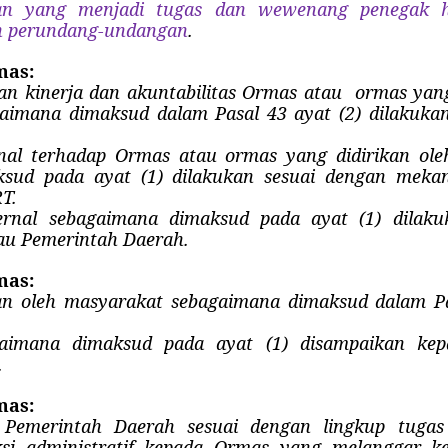
tan yang menjadi tugas dan wewenang penegak 
n perundang-undangan
.
mas:
an kinerja dan akuntabilitas Ormas atau ormas yang
gaimana dimaksud dalam Pasal 43 ayat (2) dilakuka
nal terhadap Ormas atau ormas yang didirikan ol
sud pada ayat (1) dilakukan sesuai dengan mekan
T.
ernal sebagaimana dimaksud pada ayat (1) dilaku
tau Pemerintah Daerah.
mas:
n oleh masyarakat sebagaimana dimaksud dalam Pa
aimana dimaksud pada ayat (1) disampaikan kep
.
mas:
 Pemerintah Daerah sesuai dengan lingkup tuga
si administratif kepada Ormas yang melanggar k