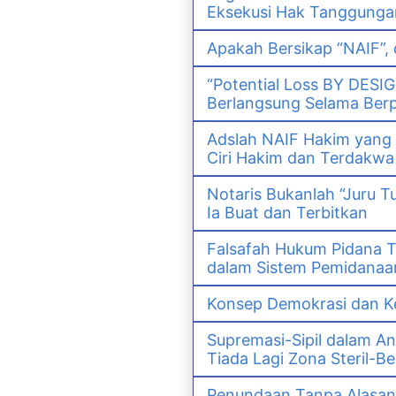
Eksekusi Hak Tanggunga
Apakah Bersikap “NAIF”,
“Potential Loss BY DESI
Berlangsung Selama Ber
Adslah NAIF Hakim yang
Ciri Hakim dan Terdak
Notaris Bukanlah “Juru T
Ia Buat dan Terbitkan
Falsafah Hukum Pidana T
dalam Sistem Pemidanaan
Konsep Demokrasi dan Ke
Supremasi-Sipil dalam An
Tiada Lagi Zona Steril-Be
Penundaan Tanpa Alasan