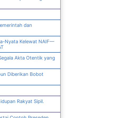
Pemerintah dan
ta-Nyata Kelewat NAIF—
AT
Segala Akta Otentik yang
un Diberikan Bobot
dupan Rakyat Sipil.
rtai Contoh Preseden