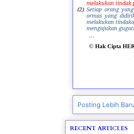
melakukan tindak 
(2)
Setiap orang yan
ormas yang didiri
melakukan tindaka
mengajukan gugata
…
©
Hak Cipta H
Posting Lebih Bar
RECENT ARTICLES