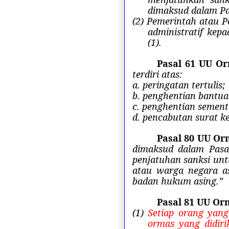
dimaksud dalam Pas
(2) Pemerintah atau 
administratif ke
(1).
Pasal 61 UU O
terdiri atas:
a. peringatan tertulis;
b. penghentian bantua
c. penghentian sement
d. pencabutan surat k
Pasal 80 UU Or
dimaksud dalam Pasa
penjatuhan sanksi un
atau warga negara as
badan hukum asing.”
Pasal 81 UU Or
(1)
Setiap orang yan
ormas yang didiri