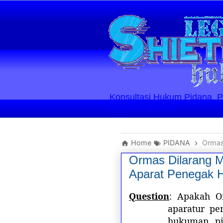
Konsultasi Hukum Pidana, Perd
Layanan Berlaku
Home
PIDANA
Ormas
Ormas Dilarang 
Aparat Penegak 
Question
: Apakah O
aparatur p
hukuman pi