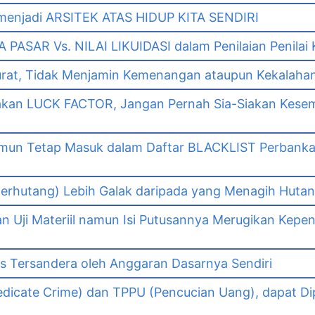
enjadi ARSITEK ATAS HIDUP KITA SENDIRI
PASAR Vs. NILAI LIKUIDASI dalam Penilaian Penilai
urat, Tidak Menjamin Kemenangan ataupun Kekalaha
akan LUCK FACTOR, Jangan Pernah Sia-Siakan Kes
namun Tetap Masuk dalam Daftar BLACKLIST Perbank
n
erhutang) Lebih Galak daripada yang Menagih Hutang
Uji Materiil namun Isi Putusannya Merugikan Kepe
as Tersandera oleh Anggaran Dasarnya Sendiri
dicate Crime) dan TPPU (Pencucian Uang), dapat Di