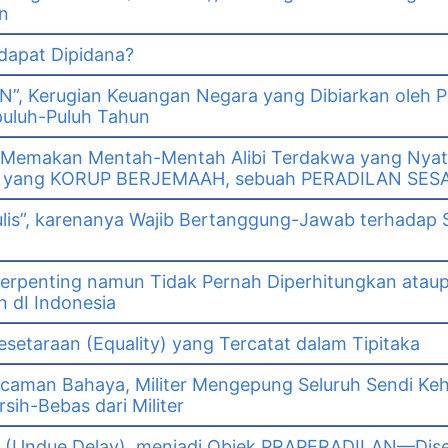
n
 dapat Dipidana?
GN”, Kerugian Keuangan Negara yang Dibiarkan oleh 
puluh-Puluh Tahun
 Memakan Mentah-Mentah Alibi Terdakwa yang Nya
wa yang KORUP BERJEMAAH, sebuah PERADILAN SES
ulis”, karenanya Wajib Bertanggung-Jawab terhadap 
erpenting namun Tidak Pernah Diperhitungkan ataup
 dI Indonesia
setaraan (Equality) yang Tercatat dalam Tipitaka
caman Bahaya, Militer Mengepung Seluruh Sendi Kehi
rsih-Bebas dari Militer
 (Undue Delay), menjadi Objek PRAPERADILAN—Dise