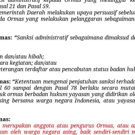
al 21 dan Pasal 59.
Pemerintah Daerah melakukan upaya persuasif sebel
pada Ormas yang melakukan pelanggaran sebagaiman
rmas:
“
Sanksi administratif sebagaimana dimaksud d
n dan/atau hibah;
ara kegiatan; dan/atau
eterangan terdaftar atau pencabutan status badan h
mas:
“
Ketentuan mengenai penjatuhan sanksi terha
l 60 sampai dengan Pasal 78 berlaku secara mutat
tuk ormas berbadan hukum yayasan yang didirikan ol
ing bersama warga negara Indonesia, atau yayasa
mas:
g merupakan anggota atau pengurus Ormas, atau a
kan oleh warga negara asing, baik sendiri-sendir