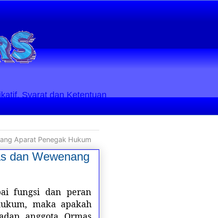
ikatif. Syarat dan Ketentuan
nang Aparat Penegak Hukum
gas dan Wewenang
ai fungsi dan peran
 hukum, maka apakah
adap anggota Ormas