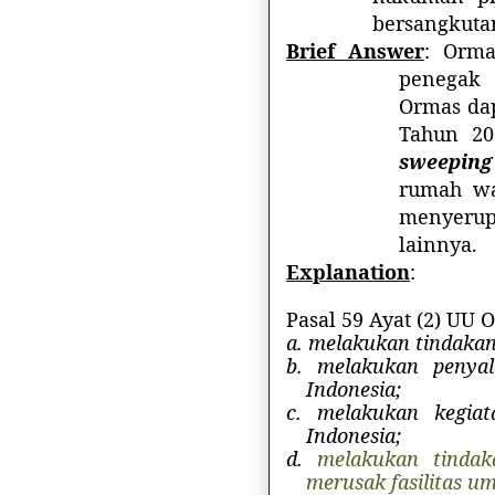
bersangkuta
Brief Answer
: Orma
penegak 
Ormas da
Tahun 20
sweeping
rumah wa
menyerupa
lainnya.
Explanation
:
Pasal 59 Ayat (2) UU 
a. melakukan tindakan
b. melakukan penyal
Indonesia;
c. melakukan kegia
Indonesia;
d.
melakukan tinda
merusak fasilitas um