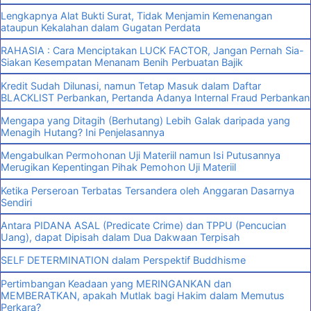
Lengkapnya Alat Bukti Surat, Tidak Menjamin Kemenangan
ataupun Kekalahan dalam Gugatan Perdata
RAHASIA : Cara Menciptakan LUCK FACTOR, Jangan Pernah Sia-
Siakan Kesempatan Menanam Benih Perbuatan Bajik
Kredit Sudah Dilunasi, namun Tetap Masuk dalam Daftar
BLACKLIST Perbankan, Pertanda Adanya Internal Fraud Perbankan
Mengapa yang Ditagih (Berhutang) Lebih Galak daripada yang
Menagih Hutang? Ini Penjelasannya
Mengabulkan Permohonan Uji Materiil namun Isi Putusannya
Merugikan Kepentingan Pihak Pemohon Uji Materiil
Ketika Perseroan Terbatas Tersandera oleh Anggaran Dasarnya
Sendiri
Antara PIDANA ASAL (Predicate Crime) dan TPPU (Pencucian
Uang), dapat Dipisah dalam Dua Dakwaan Terpisah
SELF DETERMINATION dalam Perspektif Buddhisme
Pertimbangan Keadaan yang MERINGANKAN dan
MEMBERATKAN, apakah Mutlak bagi Hakim dalam Memutus
Perkara?