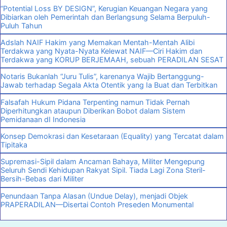
“Potential Loss BY DESIGN”, Kerugian Keuangan Negara yang
Dibiarkan oleh Pemerintah dan Berlangsung Selama Berpuluh-
Puluh Tahun
Adslah NAIF Hakim yang Memakan Mentah-Mentah Alibi
Terdakwa yang Nyata-Nyata Kelewat NAIF—Ciri Hakim dan
Terdakwa yang KORUP BERJEMAAH, sebuah PERADILAN SESAT
Notaris Bukanlah “Juru Tulis”, karenanya Wajib Bertanggung-
Jawab terhadap Segala Akta Otentik yang Ia Buat dan Terbitkan
Falsafah Hukum Pidana Terpenting namun Tidak Pernah
Diperhitungkan ataupun Diberikan Bobot dalam Sistem
Pemidanaan dI Indonesia
Konsep Demokrasi dan Kesetaraan (Equality) yang Tercatat dalam
Tipitaka
Supremasi-Sipil dalam Ancaman Bahaya, Militer Mengepung
Seluruh Sendi Kehidupan Rakyat Sipil. Tiada Lagi Zona Steril-
Bersih-Bebas dari Militer
Penundaan Tanpa Alasan (Undue Delay), menjadi Objek
PRAPERADILAN—Disertai Contoh Preseden Monumental