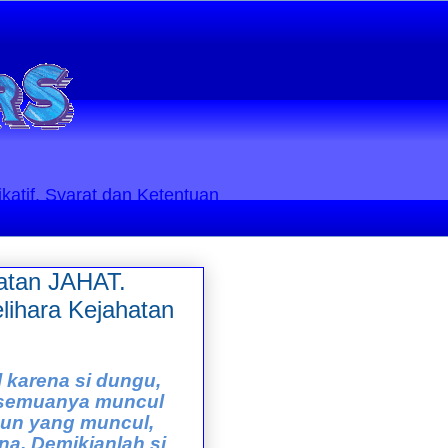
ikatif. Syarat dan Ketentuan
uatan JAHAT.
ihara Kejahatan
 karena si dungu,
, semuanya muncul
pun yang muncul,
a. Demikianlah si