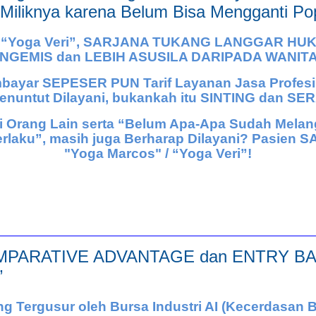
Miliknya karena Belum Bisa Mengganti Po
 / “Yoga Veri”, SARJANA TUKANG LANGGAR HUK
NGEMIS dan LEBIH ASUSILA DARIPADA WANIT
mbayar SEPESER PUN Tarif Layanan Jasa Profes
Menuntut Dilayani, bukankah itu SINTING dan S
 Orang Lain serta “Belum Apa-Apa Sudah Melan
rlaku”, masih juga Berharap Dilayani? Pasien 
"Yoga Marcos" / “Yoga Veri”!
MPARATIVE ADVANTAGE dan ENTRY BAR
”
ng Tergusur oleh Bursa Industri AI (Kecerdasan 