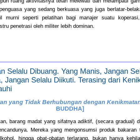
un ruang aktivitasnya telah melewati dan melampaui gari
 penguasa yang sedang berkuasa yang juga berlatar-belaka
l murni seperti pelatihan bagi manajer suatu koperasi, 
tru penetrasi oleh militer lebih dominan.
an Selalu Dibuang. Yang Manis, Jangan Se
, Jangan Selalu Diikuti. Terasing dari Keni
auhi
an yang Tidak Berhubungan dengan Kenikmatan 
BUDDHA]
, barang madat yang sifatnya adiktif, (secara gradual) d
encandunya. Mereka yang mengonsumsi produk bakaran
alkohol, hingga obat-obatan terlarang, bukan hanya kehi