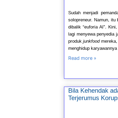
Sudah menjadi pemandan
solopreneur. Namun, itu 
dibalik “euforia AI”. Ki
lagi menyewa penyedia j
produk
junkfood
mereka, 
menghidup karyawannya 
Read more »
Bila Kehendak ad
Terjerumus Korup