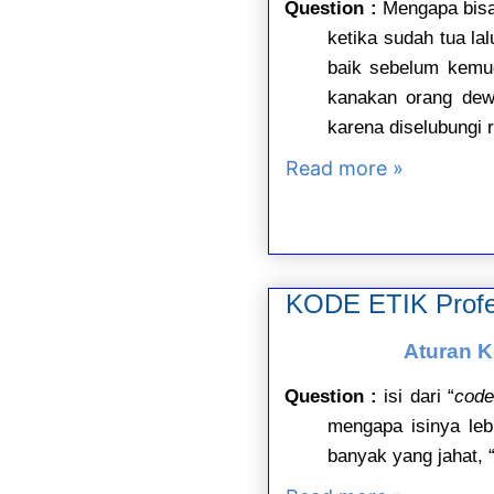
Question :
Mengapa bisa 
ketika sudah tua la
baik sebelum kemud
kanakan orang dewa
karena diselubungi 
Read more »
KODE ETIK Profes
Aturan K
Question :
isi dari “
code
mengapa isinya lebi
banyak yang jahat,