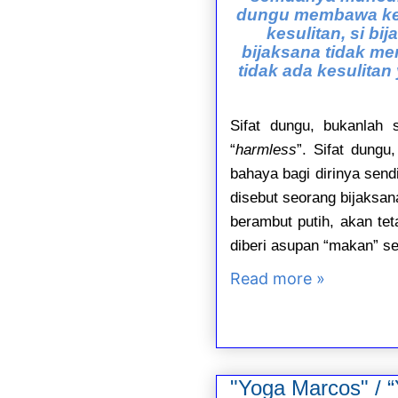
dungu membawa ket
kesulitan, si b
bijaksana tidak me
tidak ada kesulitan
Sifat dungu, bukanlah
“
harmless
”. Sifat dung
bahaya bagi dirinya send
disebut seorang bijaksan
berambut putih, akan tet
diberi asupan “makan” se
Read more »
"Yoga Marcos" / 