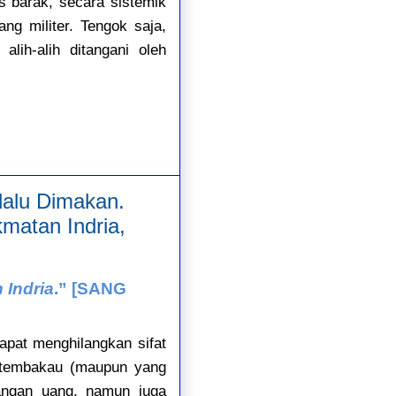
s barak, secara sistemik
ng militer. Tengok saja,
alih-alih ditangani oleh
lalu Dimakan.
kmatan Indria,
Indria
.” [SANG
apat menghilangkan sifat
 tembakau (maupun yang
langan uang, namun juga