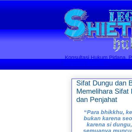
Konsultasi Hukum Pidana, Perd
Layanan Berlaku
Sifat Dungu dan 
Memelihara Sifat
dan Penjahat
“
Para bhikkhu, k
bukan karena seo
karena si dungu
semuanya muncul 