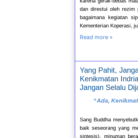
karena gerak-bebas maup
dan direstui oleh rezim
bagaimana kegiatan sipi
Kementerian Koperasi, jus
Read more »
Yang Pahit, Jang
Kenikmatan Indria
Jangan Selalu Dij
“
Ada, Kenikmat
Sang Buddha menyebutkan
baik seseorang yang m
sintesis), minuman ber