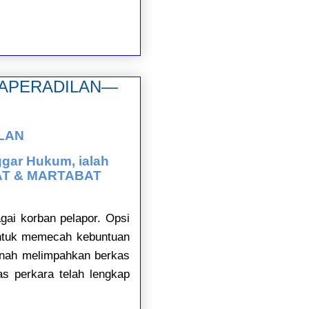
 PRAPERADILAN—
ILAN
ggar Hukum, ialah
KAT & MARTABAT
agai korban pelapor. Opsi
untuk memecah kebuntuan
pernah melimpahkan berkas
as perkara telah lengkap