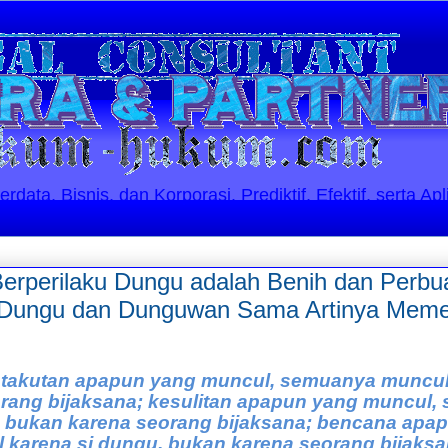
ata, Bisnis, dan Korporasi. Prediktif, Efektif, serta Apl
Berperilaku Dungu adalah Benih dan Perb
 Dungu dan Dunguwan Sama Artinya Memel
etakutan apapun yang muncul, semuanya muncul
rang bijaksana; kesulitan apapun yang muncul
, bukan karena seorang bijaksana; bencana apa
karena si dungu, bukan karena seorang bijaksan